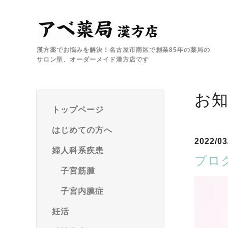
漢方薬でお悩みを解決！名古屋市南区で創業85年の薬局の
サロン型、オーダーメイド漢方店です
お
トップページ
はじめての方へ
2022/03
婦人科系疾患
ブロ
子宮筋腫
子宮内膜症
妊活