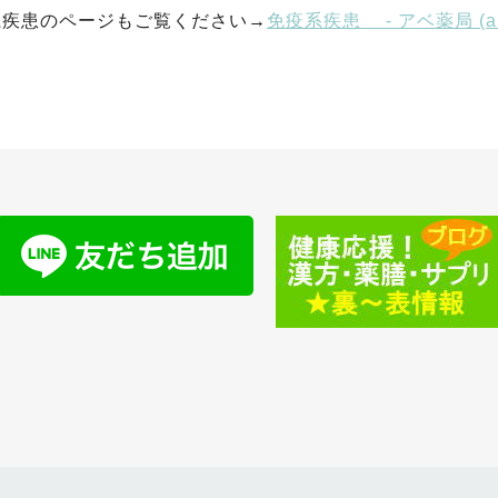
系疾患のページもご覧ください→
免疫系疾患 - アベ薬局 (abey