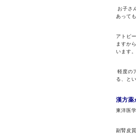
お子さ
あって
アトピ
ますか
います
軽度の
る、と
漢方薬
東洋医
副腎皮