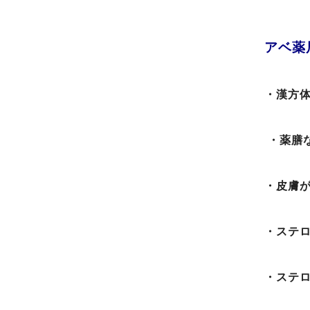
アベ薬
・漢方
・薬膳
・皮膚
・ステ
・ステ