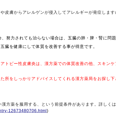
腸や皮膚からアレルゲンが侵入してアレルギーが発症します
命、努力されても治らない場合は、五臓の肺・脾・腎に問
は五臓を健康にして体質を改善する事が得意です。
、
アトピー性皮膚炎は、漢方薬での体質改善の他、スキンケ
った所をしっかりアドバイスしてくれる漢方薬局をお探し下
い漢方薬を服用する、という前提条件があります。詳しくは
ntry-12673480706.html
)