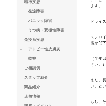
精神疾患
ます。
発達障害
パニック障害
ドライ
うつ病・双極性障害
ステロ
免疫系疾患
能が低
アトピー性皮膚炎
（半年
乾癬
さい。
ご相談例
スタッフ紹介
また、
い、と
商品紹介
店舗情報
もし、
講座・イベント