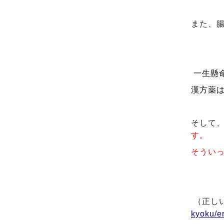
また、
一生懸
漢方薬
そして
す。
そうい
（正し
kyoku/e